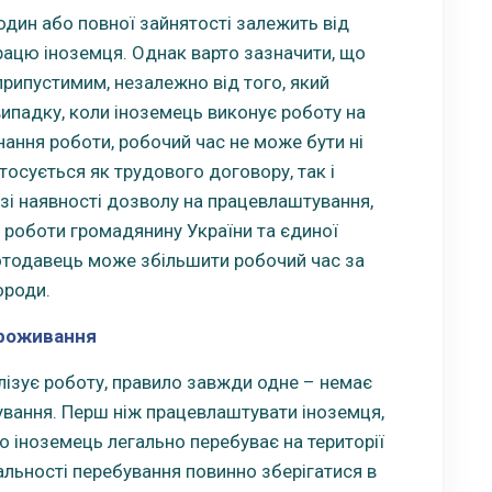
один або повної зайнятості залежить від
рацю іноземця. Однак варто зазначити, що
рипустимим, незалежно від того, який
випадку, коли іноземець виконує роботу на
нання роботи, робочий час не може бути ні
тосується як трудового договору, так і
азі наявності дозволу на працевлаштування,
 роботи громадянину України та єдиної
отодавець може збільшити робочий час за
ороди.
проживання
лізує роботу, правило завжди одне – немає
ування. Перш ніж працевлаштувати іноземця,
 іноземець легально перебуває на території
льності перебування повинно зберігатися в