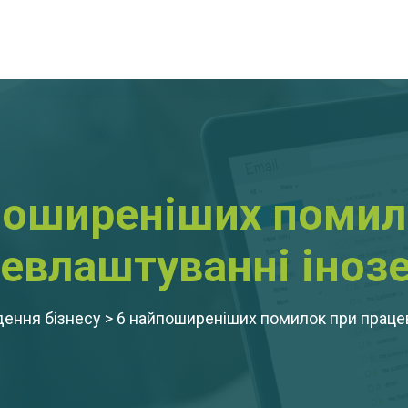
поширеніших помил
евлаштуванні іноз
ення бізнесу
>
6 найпоширеніших помилок при праце