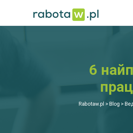
6 най
прац
Rabotaw.pl
>
Blog
>
Вед