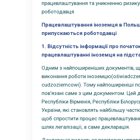
працевлаштування та уникненню ризику 
роботодавця.
Працевлаштування іноземця в Польші
припускаються роботодавці
1. Відсутність інформації про почато
працевлаштуванні іноземця на підстав
Одним з найпоширеніших документів, що
виконання роботи іноземцю(oświadczeni
cudzoziemcowi). Тому найпоширеніші по
пов’язані саме з цим документом. Цей д
Республіки Вірменія, Республіки Білорус
України, які становлять найбільшу частк
щоб спростити процес працевлаштуванн
шлях легалізації, а саме декларація.
Декларація видається повітовим управл