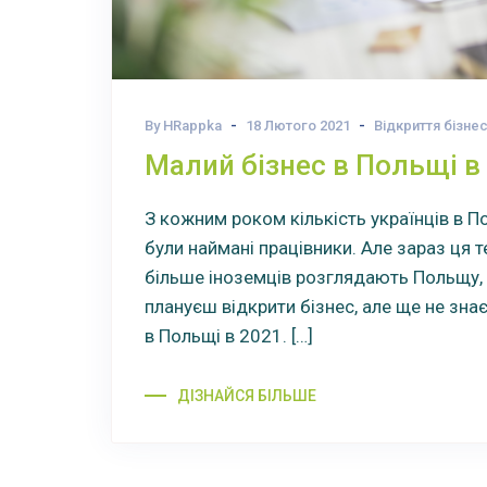
By HRappka
18 Лютого 2021
Відкриття бізне
Малий бізнес в Польщі в
З кожним роком кількість українців в П
були наймані працівники. Але зараз ця 
більше іноземців розглядають Польщу, 
плануєш відкрити бізнес, але ще не зна
в Польщі в 2021. […]
ДІЗНАЙСЯ БІЛЬШЕ