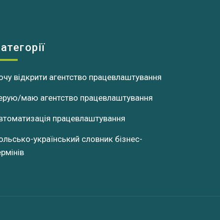
атегорії
очу відкрити агентство працевлаштування
ерую/маю агентство працевлаштування
втоматизація працевлаштування
ольсько-український словник бізнес-
ермінів