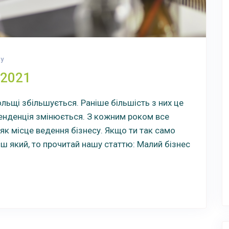
су
 2021
ольщі збільшується. Раніше більшість з них це
тенденція змінюється. З кожним роком все
як місце ведення бізнесу. Якщо ти так само
єш який, то прочитай нашу статтю: Малий бізнес