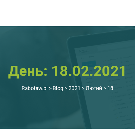
День:
18.02.2021
Rabotaw.pl
>
Blog
>
2021
>
Лютий
>
18