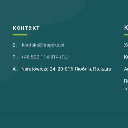
контакт
К
E :
kontakt@hrappka.pl
Х
P :
+48 500 114 314 (PL)
К
A : Narutowicza 24, 20-016 Люблін, Польща
А
П
т