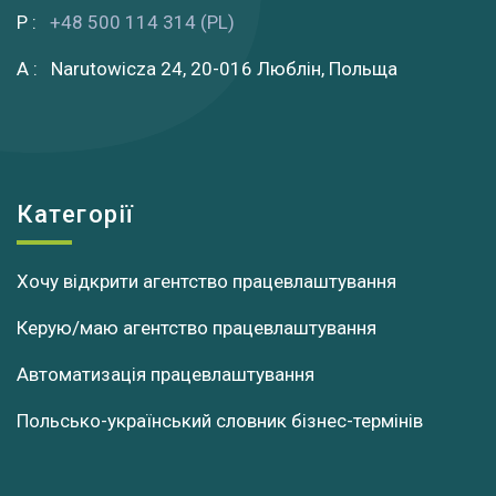
P :
+48 500 114 314 (PL)
A : Narutowicza 24, 20-016 Люблін, Польща
Категорії
Хочу відкрити агентство працевлаштування
Керую/маю агентство працевлаштування
Автоматизація працевлаштування
Польсько-український словник бізнес-термінів