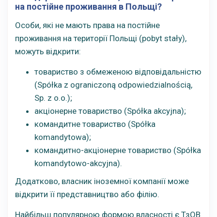
на постійне проживання в Польщі?
Ocoби, які не мають права на постійне
проживання на території Польщі (pobyt stały),
можуть відкрити:
товариство з обмеженою відповідальністю
(Spółka z ograniczoną odpowiedzialnością,
Sp. z o.o.);
акціонерне товариство (Spółka akcyjna);
командитне товариство (Spółka
komandytowa);
командитно-акціонерне товариство (Spółka
komandytowo-akcyjna).
Додатково, власник іноземної компанії може
відкрити її представництво або філію.
Найбільш популярною формою власності є ТзОВ