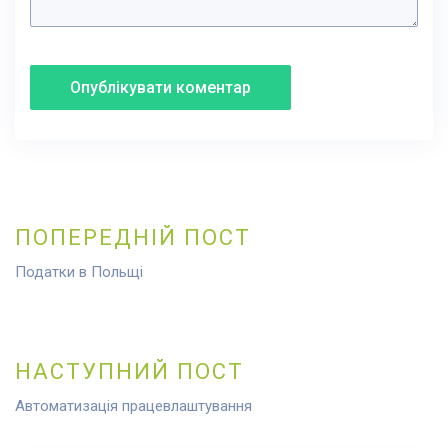
Навігація
записів
ПОПЕРЕДНІЙ ПОСТ
Prev
Податки в Польщі
post:
НАСТУПНИЙ ПОСТ
Next
Автоматизація працевлаштування
post: