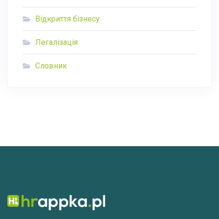
Відкриття бізнесу
Легалізація
Словник