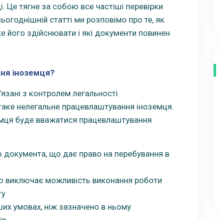
і. Це тягне за собою все частіші перевірки
ьогоднішній статті ми розповімо про те, як
е його здійснювати і які документи повинен
ня іноземця?
язані з контролем легальності
таке нелегальне працевлаштування іноземця.
мця буде вважатися працевлаштування
го документа, що дає право на перебування в
що виключає можливість виконання роботи
ту
ших умовах, ніж зазначено в ньому
ів