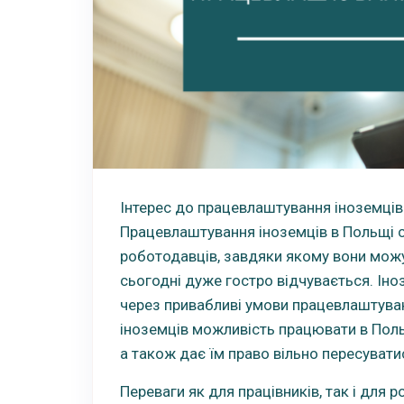
Інтерес до працевлаштування іноземців 
Працевлаштування іноземців в Польщі 
роботодавців, завдяки якому вони можу
сьогодні дуже гостро відчувається. Ін
через привабливі умови працевлаштуван
іноземців можливість працювати в Поль
а також дає їм право вільно пересуват
Переваги як для працівників, так і для