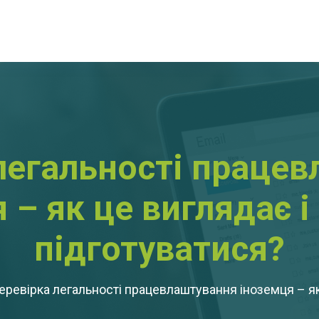
легальності праце
 – як це виглядає і 
підготуватися?
еревірка легальності працевлаштування іноземця – як 