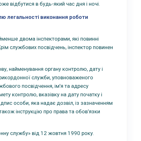
е відбутися в будь-який час дня і ночі.
лю легальності виконання роботи
менше двома інспекторами, які повинні
Крім службових посвідчень, інспектор повинен
ову, найменування органу контролю, дату і
 прикордонної служби, уповноваженого
жбового посвідчення, ім’я та адресу
ету контролю, вказівку на дату початку і
дпис особи, яка надає дозвіл, із зазначенням
 також інструкцію про права та обов’язки
нну службу» від 12 жовтня 1990 року.