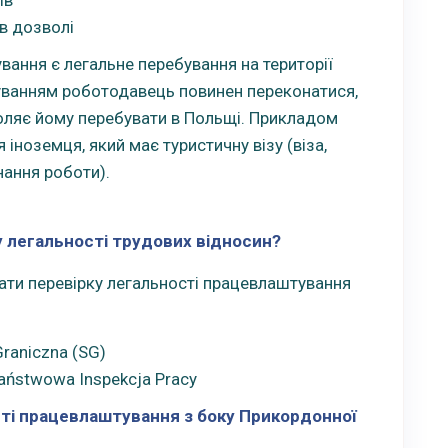
 в дозволі
ання є легальне перебування на території
ванням роботодавець повинен переконатися,
оляє йому перебувати в Польщі. Прикладом
іноземця, який має туристичну візу (віза,
нання роботи).
у легальності трудових відносин?
ти перевірку легальності працевлаштування
raniczna (SG)
Państwowa Inspekcja Pracy
ті працевлаштування з боку Прикордонної