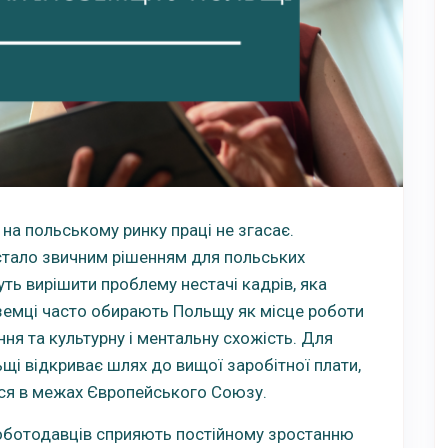
на польському ринку праці не згасає.
стало звичним рішенням для польських
ть вирішити проблему нестачі кадрів, яка
оземці часто обирають Польщу як місце роботи
ня та культурну і ментальну схожість. Для
щі відкриває шлях до вищої заробітної плати,
ися в межах Європейського Союзу.
 роботодавців сприяють постійному зростанню