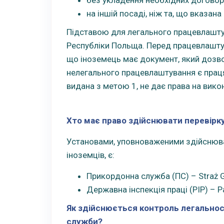
на іншій посаді, ніж та, що вказана
Підставою для легального працевлаштув
Республіки Польща. Перед працевлашту
що іноземець має документ, який дозв
нелегального працевлаштування є праця 
видана з метою 1, не дає права на вико
Хто має право здійснювати перевірк
Установами, уповноваженими здійснюва
іноземців, є:
Прикордонна служба (ПС) – Straż G
Державна інспекція праці (PIP) – 
Як здійснюється контроль легальнос
служби?