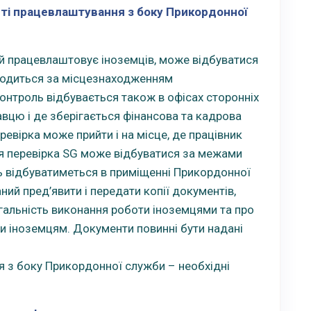
ті працевлаштування з боку Прикордонної
й працевлаштовує іноземців, може відбуватися
оводиться за місцезнаходженням
контроль відбувається також в офісах сторонніх
вцю і де зберігається фінансова та кадрова
ревірка може прийти і на місце, де працівник
я перевірка SG може відбуватися за межами
оль відбуватиметься в приміщенні Прикордонної
ий пред’явити і передати копії документів,
легальність виконання роботи іноземцями та про
и іноземцям. Документи повинні бути надані
 з боку Прикордонної служби – необхідні