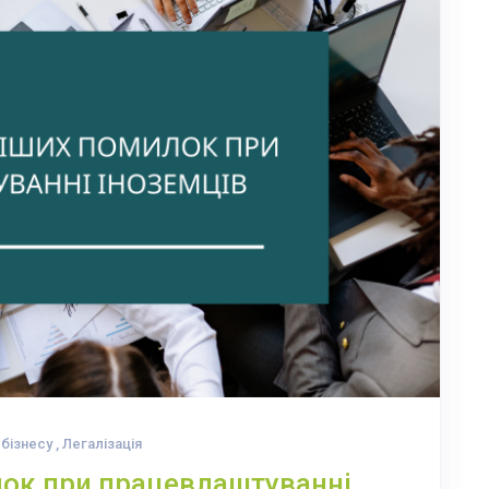
бізнесу
,
Легалізація
ок при працевлаштуванні