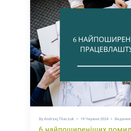
By Andrzej Tkaczuk
19 Червня 2024
Ведення 
6 найпоширеніших помил