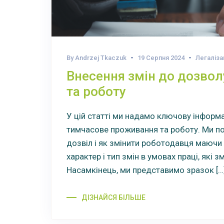
By Andrzej Tkaczuk
19 Серпня 2024
Легаліза
Внесення змін до дозвол
та роботу
У цій статті ми надамо ключову інформа
тимчасове проживання та роботу. Ми по
дозвіл і як змінити роботодавця маючи 
характер і тип змін в умовах праці, які
Насамкінець, ми представимо зразок […
ДІЗНАЙСЯ БІЛЬШЕ