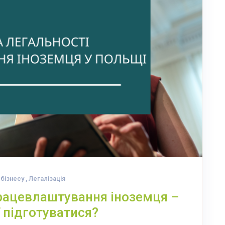
бізнесу
,
Легалізація
працевлаштування іноземця –
ї підготуватися?