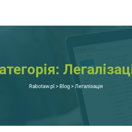
атегорія:
Легалізац
Rabotaw.pl
>
Blog
>
Легалізація