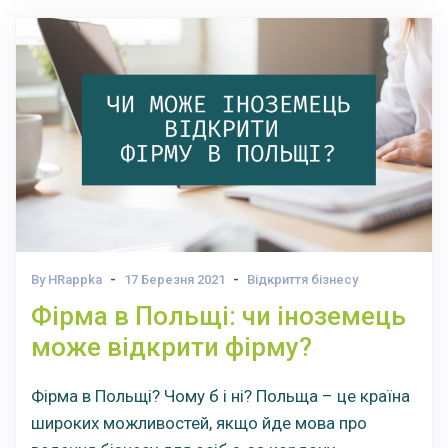
By HRappka
17 Березня 2021
Відкриття бізнесу
Фірма в Польщі: чи іноземець
може відкрити фірму?
Фірма в Польщі? Чому б і ні? Польща – це країна
широких можливостей, якщо йде мова про