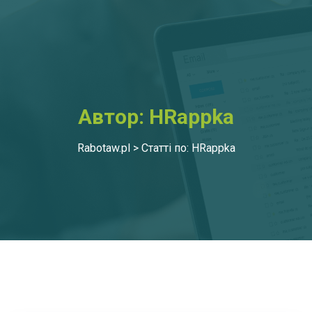
Автор:
HRappka
Rabotaw.pl
>
Статті по: HRappka