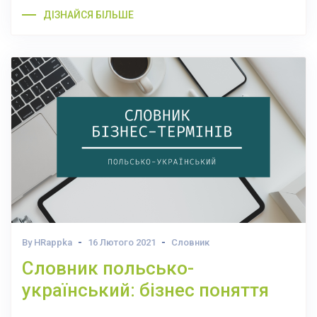
ДІЗНАЙСЯ БІЛЬШЕ
By HRappka
16 Лютого 2021
Словник
Словник польсько-
український: бізнес поняття